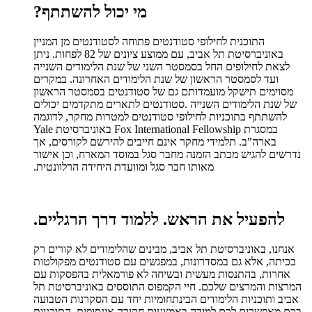
?
מי יכול להשתתף
התוכנית לחילופי סטודנטים פתוחה לסטודנטים מן המניין
באוניברסיטת תל אביב, עם ממוצע ציונים של 82 לפחות. ניתן
לצאת לחילופים החל בסמסטר השני של שנת הלימודים השנייה
ועד לסמסטר הראשון של שנת הלימודים האחרונה. במקרים
מסוימים תישקל מועמדותם גם של סטודנטים בסמסטר הראשון
סטודנטים לתארים מתקדמים יכולים
.
של שנת הלימודים השנייה
להשתתף בתוכניות לחילופי סטודנטים למטרות מחקר, לדוגמה
במסגרת Fox International Fellowship באוניברסיטת Yale
בארה"ב. תלמידי מחקר אינם חייבים להירשם לקורסים, אך
נדרשים להגיש מכתב הזמנה מחבר סגל במוסד המארח, וכן אישור
.
מאותו חבר סגל ומוועדת היחידה הרלוונטית
.
ללמוד דרך הרגליים
להפעיל את הראש.
אנחנו, באוניברסיטת תל אביב, מבינים שהלימודים לא קורים רק
בכיתה, אלא גם במסדרונות, במפגשים עם סטודנטים מפקולטות
אחרות, בהתנסות מעשית ובשיחה לא פורמאלית בהפסקות עם
המרצות והמרצים שלכם. חיי הקמפוס התוססים באוניברסיטת תל
אביב ותוכניות הלימודים הבינתחומיות יחד עם הסקרנות הטבועה
בכם מאפשרים לכם למידה באמצעות חקירה אינסופית. התוכניות